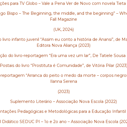
ações para TV Globo – Vale a Pena Ver de Novo com novela Tieta
êgo Bispo – The Beginning, the middle, and the beginning” – W
Fall Magazine
(UK, 2024)
o livro infanto juvenil “Assim eu conto a história de Anansi”, de Ma
Editora Nova Aliança (2023)
ação do livro-reportagem “Era uma vez um lar”, De Tatiele Sousa 
Postais do livro “Prostituta é Comunidade”, de Vitória Pilar (2023
o-reportagem “Arranca do peito o medo da morte – corpos negros
Ilanna Serena
(2023)
Suplemento Literário – Associação Nova Escola (2022)
entações Pedagógicas e Metodológicas para a Educação Infantil 
l Didático SEDUC PI – 1o e 2o ano – Associação Nova Escola (20