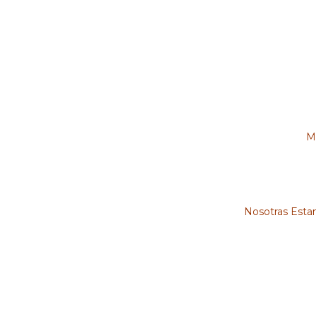
M
Nosotras Estam