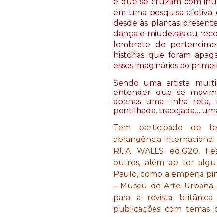
e que se cruzam com inúme
em uma pesquisa afetiva q
desde às plantas presentes
dança e miudezas ou reco
lembrete de pertencimen
histórias que foram apaga
esses imaginários ao primei
Sendo uma artista multidi
entender que se movim
apenas uma linha reta, 
pontilhada, tracejada… uma
Tem participado de fe
abrangência internaciona
RUA WALLS ed.G20, Festi
outros, além de ter algu
Paulo, como a empena pint
– Museu de Arte Urbana. 
para a revista britânic
publicações com temas da