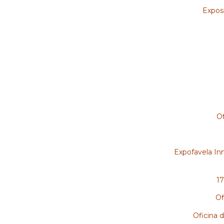
Expos
Of
Expofavela Inn
17
Of
Oficina 