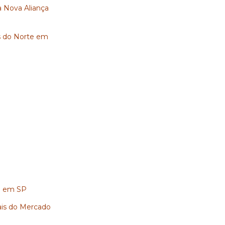
ra Nova Aliança
s do Norte em
ha em SP
uais do Mercado