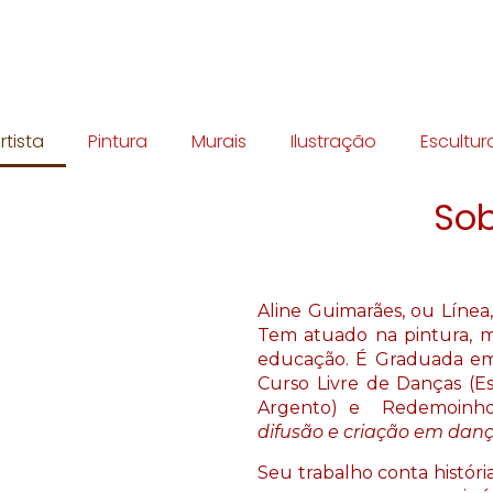
rtista
Pintura
Murais
Ilustração
Escultur
Sob
Aline Guimarães, ou Línea,  
Tem atuado na pintura, mu
educação. É Graduada em L
Curso Livre de Danças (Es
Argento) e  Redemoinh
difusão e criação em da
Seu trabalho conta históri