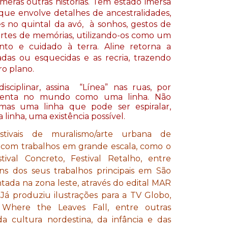
ras outras histórias. Tem estado imersa 
ue envolve detalhes de ancestralidades, 
 no quintal da avó,  à sonhos, gestos de 
rtes de memórias, utilizando-os como um 
to e cuidado à terra. Aline retorna a 
das ou esquecidas e as recria, trazendo 
ro plano. 
sciplinar, assina  “Línea” nas ruas, por 
enta no mundo como uma linha. Não 
mas uma linha que pode ser espiralar, 
 linha, uma existência possível.
stivais de muralismo/arte urbana de
l com trabalhos em grande escala, como o
val Concreto, Festival Retalho, entre
ns dos seus trabalhos principais em São
ada na zona leste, através do edital MAR
Já produziu ilustrações para a TV Globo,
a Where the Leaves Fall, entre outras
 cultura nordestina, da infância e das