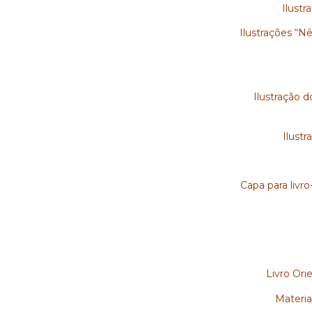
Ilustr
Ilustrações “N
Ilustração d
Ilustr
Capa para livr
Livro Ori
Materia