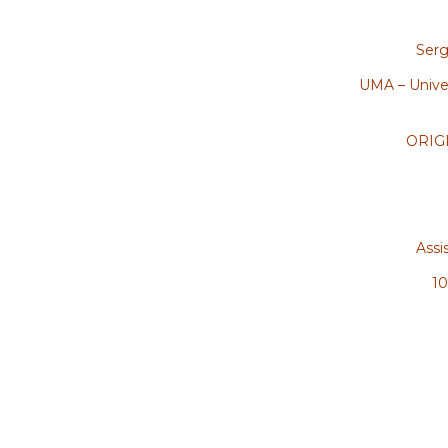
Serg
UMA – Univer
ORIGRA
Assi
10