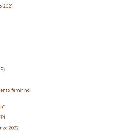
o 2021
SP)
amento feminino
ia”
FPI
anza 2022