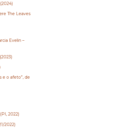
 (2024)
here The Leaves
rcia Evelin –
(2023)
)
 e o afeto”, de
(PI, 2022)
21/2022)